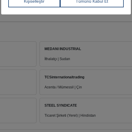
MEDANI INDUSTRIAL
İthalatçı | Sudan
TCSinternationaltrading
Acenta / Mümessil | Çin
STEEL SYNDICATE
Ticaret Şirketi (Yerel) | Hindistan