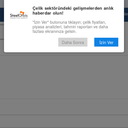
Çelik sektöründeki gelişmelerden anlık
haberdar olun!
Pazaryeri
Çelik Piyasası
Fiyat Tahminler
"İzin Ver" butonuna tıklayın; çelik fiyatları,
piyasa analizleri, tahmin raporları ve daha
fazlası ekranınıza gelsin.
Daha Sonra
İzin Ver