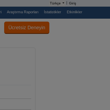
|
Türkçe
Giriş
i
Araştırma Raporları
İstatistikler
Etkinlikler
Ücretsiz Deneyin