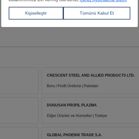
CRESCENT STEEL AND ALLIED PRODUCTS LTD.
Boru / Profil Üreticisi | Pakistan
DOGUSAN PROFIL PLAZMA
Diğer Ürünler ve Hizmetler | Türkiye
GLOBAL PHOENIX TRADE S.A.