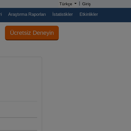
|
Türkçe
Giriş
i
Araştırma Raporları
İstatistikler
Etkinlikler
Ücretsiz Deneyin