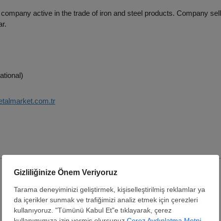
 company active in the trade of iron and steel products. Company sel
ar.
ational)
etalmarket.com.tr