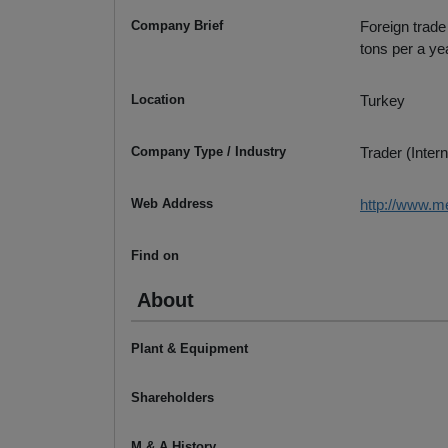
Company Brief
Foreign trade
tons per a ye
Location
Turkey
Company Type / Industry
Trader (Intern
Web Address
http://www.m
Find on
About
Plant & Equipment
Shareholders
M & A History