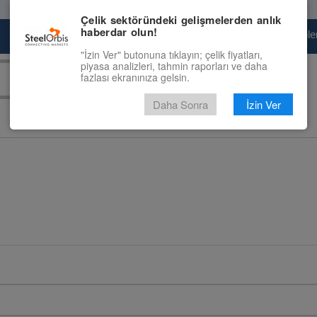
Çelik sektöründeki gelişmelerden anlık
haberdar olun!
Pazaryeri
Çelik Piyasası
Fiyat Tahminler
"İzin Ver" butonuna tıklayın; çelik fiyatları,
piyasa analizleri, tahmin raporları ve daha
fazlası ekranınıza gelsin.
Daha Sonra
İzin Ver