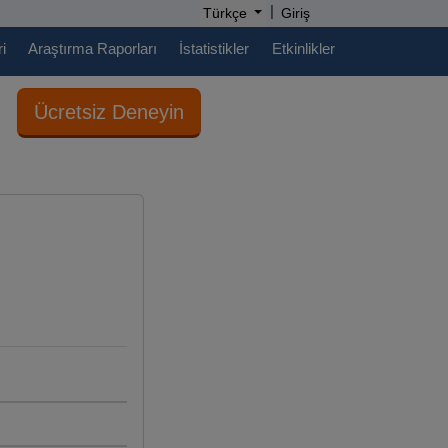
|
Türkçe
Giriş
i
Araştırma Raporları
İstatistikler
Etkinlikler
Ücretsiz Deneyin