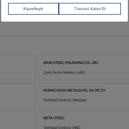
MAIN STEEL POLISHING CO., INC
Çelik Servis Merkezi | ABD
FABRICADOS METALICOS, SA DE CV
Tel/Halat Üreticisi | Meksika
BETA STEEL
Tel/Halat Üreticisi | ABD