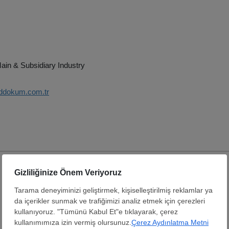
ain & Subsidiary Industry
mddokum.com.tr