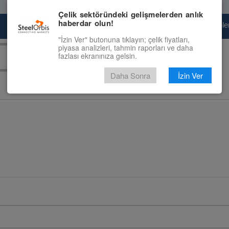
Çelik sektöründeki gelişmelerden anlık
haberdar olun!
Pazaryeri
Çelik Piyasası
Fiyat Tahminler
"İzin Ver" butonuna tıklayın; çelik fiyatları,
piyasa analizleri, tahmin raporları ve daha
fazlası ekranınıza gelsin.
Daha Sonra
İzin Ver