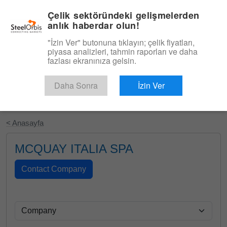
|
Türkçe
Giriş
Çelik sektöründeki gelişmelerden
anlık haberdar olun!
Menü
"İzin Ver" butonuna tıklayın; çelik fiyatları,
piyasa analizleri, tahmin raporları ve daha
fazlası ekranınıza gelsin.
Daha Sonra
İzin Ver
Ücretsiz Deneyin
< Anasayfa
MCQUAY ITALIA SPA