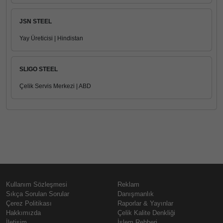
JSN STEEL
Yay Üreticisi | Hindistan
SLIGO STEEL
Çelik Servis Merkezi | ABD
Kullanım Sözleşmesi
Reklam
Sıkça Sorulan Sorular
Danışmanlık
Çerez Politikası
Raporlar & Yayınlar
Hakkımızda
Çelik Kalite Denkliği
İletişim
İşlem Rehberi