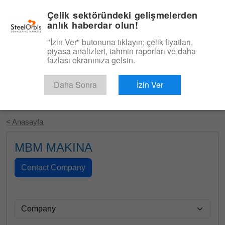
|
Türkçe
Giriş
Çelik sektöründeki gelişmelerden
anlık haberdar olun!
Menü
"İzin Ver" butonuna tıklayın; çelik fiyatları,
piyasa analizleri, tahmin raporları ve daha
fazlası ekranınıza gelsin.
Daha Sonra
İzin Ver
Ücretsiz Deneyin
< Anasayfa
MBM MAKINA