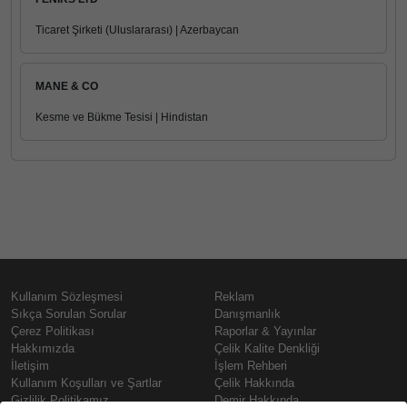
Ticaret Şirketi (Uluslararası) | Azerbaycan
MANE & CO
Kesme ve Bükme Tesisi | Hindistan
Kullanım Sözleşmesi
Reklam
Sıkça Sorulan Sorular
Danışmanlık
Çerez Politikası
Raporlar & Yayınlar
Hakkımızda
Çelik Kalite Denkliği
İletişim
İşlem Rehberi
Kullanım Koşulları ve Şartlar
Çelik Hakkında
Gizlilik Politikamız
Demir Hakkında