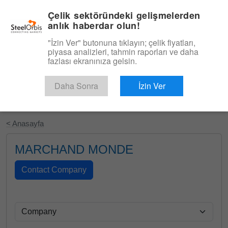
|
Türkçe
Giriş
Çelik sektöründeki gelişmelerden
anlık haberdar olun!
Menü
"İzin Ver" butonuna tıklayın; çelik fiyatları,
piyasa analizleri, tahmin raporları ve daha
fazlası ekranınıza gelsin.
Daha Sonra
İzin Ver
Ücretsiz Deneyin
< Anasayfa
MARCHAND MONDE