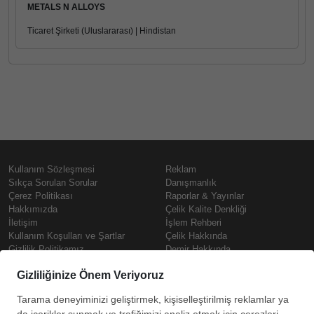
METALS N ALLOYS
Ticaret Şirketi (Uluslararası) | Hindistan
Kullanım Sözleşmesi
Reklam
Sıkça Sorulan Sorular
Danışmanlık
Çerez Politikası
Raporlar & Yayınlar
Hakkımızda
Çelik Kalite Denkliği
İletişim
İşlem Rehberi
Kullanım Koşulları ve Şartlar
Çelik Hakkında
Gizlilik Politikamız
Demir Hakkında
KVKK
Prime
Çelik Fiyatları
Copyright © SteelOrbis Elektronik