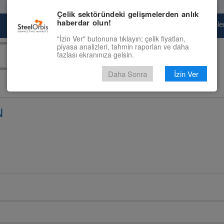
Çelik sektöründeki gelişmelerden anlık
haberdar olun!
Pazaryeri
Çelik Piyasası
Fiyat Tahminler
"İzin Ver" butonuna tıklayın; çelik fiyatları,
piyasa analizleri, tahmin raporları ve daha
fazlası ekranınıza gelsin.
Daha Sonra
İzin Ver
N