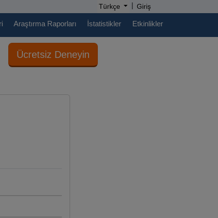
|
Türkçe
Giriş
i
Araştırma Raporları
İstatistikler
Etkinlikler
Ücretsiz Deneyin