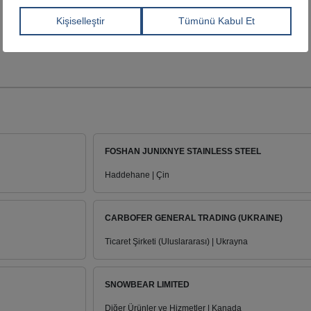
FOSHAN JUNIXNYE STAINLESS STEEL
Haddehane | Çin
CARBOFER GENERAL TRADING (UKRAINE)
Ticaret Şirketi (Uluslararası) | Ukrayna
SNOWBEAR LIMITED
Diğer Ürünler ve Hizmetler | Kanada