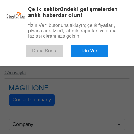
|
Türkçe
Giriş
Çelik sektöründeki gelişmelerden
anlık haberdar olun!
Menü
"İzin Ver" butonuna tıklayın; çelik fiyatları,
piyasa analizleri, tahmin raporları ve daha
fazlası ekranınıza gelsin.
Daha Sonra
İzin Ver
Ücretsiz Deneyin
< Anasayfa
MAGILIONE