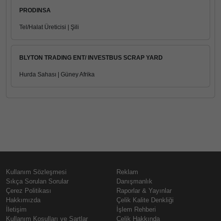
PRODINSA
Tel/Halat Üreticisi | Şili
BLYTON TRADING ENT/ INVESTBUS SCRAP YARD
Hurda Sahası | Güney Afrika
Kullanım Sözleşmesi
Reklam
Sıkça Sorulan Sorular
Danışmanlık
Çerez Politikası
Raporlar & Yayınlar
Hakkımızda
Çelik Kalite Denkliği
İletişim
İşlem Rehberi
Kullanım Koşulları ve Şartlar
Çelik Hakkında