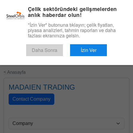
|
Türkçe
Giriş
Çelik sektöründeki gelişmelerden
anlık haberdar olun!
Menü
"İzin Ver" butonuna tıklayın; çelik fiyatları,
piyasa analizleri, tahmin raporları ve daha
fazlası ekranınıza gelsin.
Daha Sonra
İzin Ver
Ücretsiz Deneyin
< Anasayfa
MADAIEN TRADING