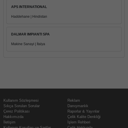
APS INTERNATIONAL
Haddehane | Hindistan
DALMAR IMPIANTI SPA
Makine Sanayi | İtalya
Kullanım Sözleşmesi
Reklam
Sıkça Sorulan Sorular
Danışmanlık
Çerez Politikası
Raporlar & Yayınlar
Hakkımızda
Çelik Kalite Denkliği
İletişim
İşlem Rehberi
Kullanım Koşulları ve Şartlar
Çelik Hakkında