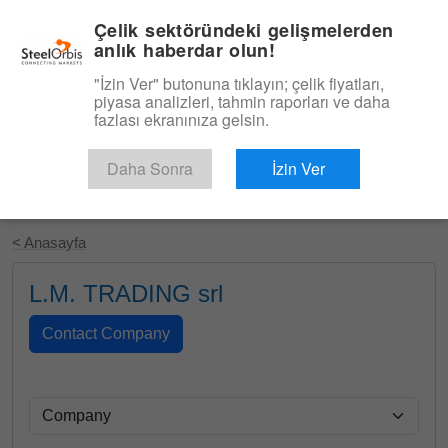
|
Türkçe
Giriş
Çelik sektöründeki gelişmelerden
anlık haberdar olun!
Menü
"İzin Ver" butonuna tıklayın; çelik fiyatları,
piyasa analizleri, tahmin raporları ve daha
fazlası ekranınıza gelsin.
Daha Sonra
İzin Ver
Ücretsiz Deneyin
< Anasayfa
L.M. TRADING srl