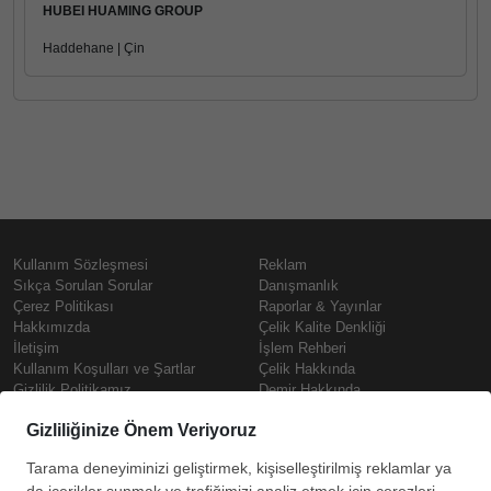
HUBEI HUAMING GROUP
Haddehane | Çin
Kullanım Sözleşmesi
Reklam
Sıkça Sorulan Sorular
Danışmanlık
Çerez Politikası
Raporlar & Yayınlar
Hakkımızda
Çelik Kalite Denkliği
İletişim
İşlem Rehberi
Kullanım Koşulları ve Şartlar
Çelik Hakkında
Gizlilik Politikamız
Demir Hakkında
KVKK
Prime
Çelik Fiyatları
Copyright © SteelOrbis Elektronik