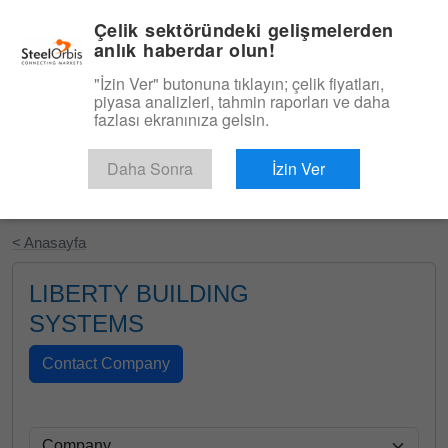
|
Türkçe
Giriş
Çelik sektöründeki gelişmelerden
anlık haberdar olun!
Menü
"İzin Ver" butonuna tıklayın; çelik fiyatları,
piyasa analizleri, tahmin raporları ve daha
fazlası ekranınıza gelsin.
Daha Sonra
İzin Ver
Ücretsiz Deneyin
< Anasayfa
LIBERTY BUILDING
SYSTEMS