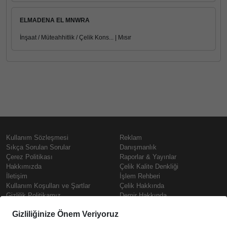
ELMADENA EL MNWRA
İnşaat / Müteahhitlik / Çelik Kons... | Mısır
Kullanım Sözleşmesi
Reklam
Sıkça Sorulan Sorular
Danışmanlık
Çerez Politikası
Raporlar & Yayınlar
Hakkımızda
Çelik Kalite Denkliği
İletişim
İşlem Rehberi
Kullanım Koşulları ve Şartlar
Çelik Hakkında
Gizlilik Politikamız
Demir Hakkında
KVKK
Prime