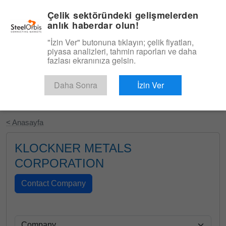
|
Türkçe
Giriş
Çelik sektöründeki gelişmelerden
anlık haberdar olun!
Menü
"İzin Ver" butonuna tıklayın; çelik fiyatları,
piyasa analizleri, tahmin raporları ve daha
fazlası ekranınıza gelsin.
Daha Sonra
İzin Ver
Ücretsiz Deneyin
< Anasayfa
KLOCKNER METALS
CORPORATION