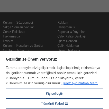
Kullanım Sözleşmesi
Reklam
Sıkça Sorulan Sorular
Danışmanlık
Çerez Politikası
Raporlar & Yayınlar
Hakkımızda
Çelik Kalite Denkliği
İletişim
İşlem Rehberi
Kullanım Koşulları ve Şartlar
Çelik Hakkında
Gizlilik Politikamız
Demir Hakkında
KVKK
Prime
Çelik Fiyatları
Copyright © SteelOrbis Elektronik
Pazaryeri A.Ş.
Demir Fiyatları
Tüm hakları saklıdır
Güncel Hurda Fiyatları
Filmaşin Fiyatları
HRC Fiyatları
Abone
Kredi Kartı ile
Boyalı Rulo Sac Fiyatları
ol
Ödeme
Kutu Profil Fiyatları
Trapez Sac Fiyatları