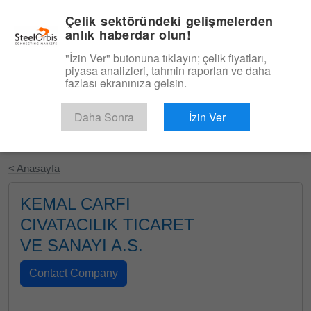
|
Türkçe
Giriş
Çelik sektöründeki gelişmelerden
anlık haberdar olun!
Menü
"İzin Ver" butonuna tıklayın; çelik fiyatları,
piyasa analizleri, tahmin raporları ve daha
fazlası ekranınıza gelsin.
Daha Sonra
İzin Ver
Ücretsiz Deneyin
< Anasayfa
KEMAL CARFI
CIVATACILIK TICARET
VE SANAYI A.S.