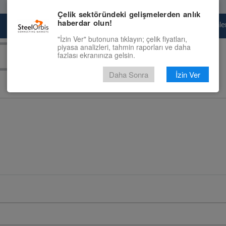
Çelik sektöründeki gelişmelerden anlık
haberdar olun!
Pazaryeri
Çelik Piyasası
Fiyat Tahminler
"İzin Ver" butonuna tıklayın; çelik fiyatları,
piyasa analizleri, tahmin raporları ve daha
fazlası ekranınıza gelsin.
Daha Sonra
İzin Ver