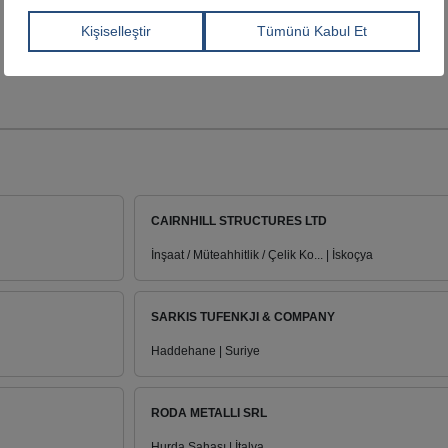
CAIRNHILL STRUCTURES LTD
İnşaat / Müteahhitlik / Çelik Ko... | İskoçya
SARKIS TUFENKJI & COMPANY
Haddehane | Suriye
RODA METALLI SRL
Hurda Sahası | İtalya