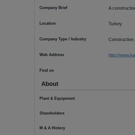
Company Brief
A constructi
Location
Turkey
Company Type / Industry
Construction 
Web Address
http://www.k
Find on
About
Plant & Equipment
Shareholders
M & A History