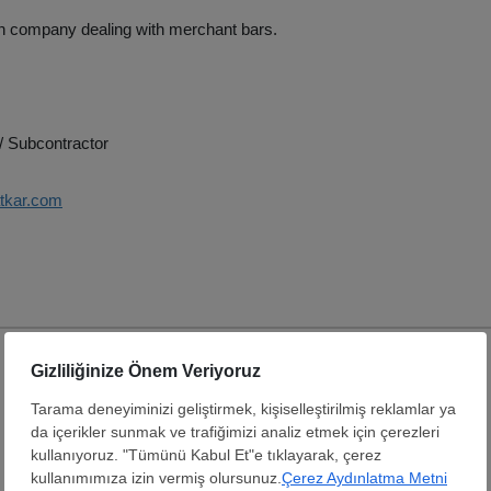
on company dealing with merchant bars.
/ Subcontractor
atkar.com