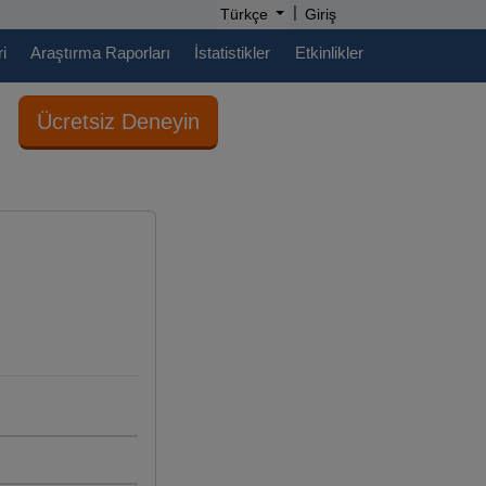
|
Türkçe
Giriş
i
Araştırma Raporları
İstatistikler
Etkinlikler
Ücretsiz Deneyin