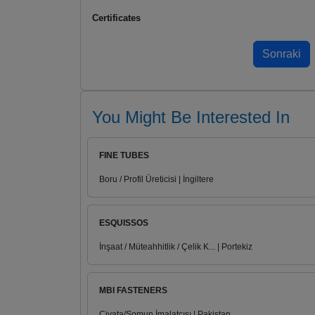
Certificates
You Might Be Interested In
FINE TUBES
Boru / Profil Üreticisi | İngiltere
ESQUISSOS
İnşaat / Müteahhitlik / Çelik K... | Portekiz
MBI FASTENERS
Civata/Somun İmalatçısı | Pakistan