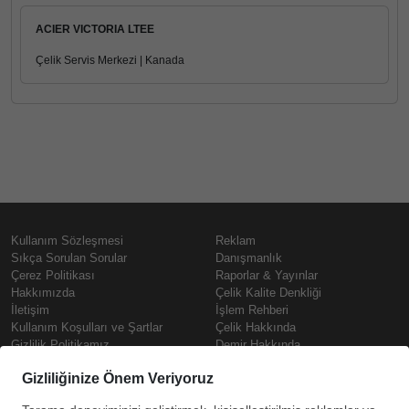
ACIER VICTORIA LTEE
Çelik Servis Merkezi | Kanada
Kullanım Sözleşmesi
Reklam
Sıkça Sorulan Sorular
Danışmanlık
Çerez Politikası
Raporlar & Yayınlar
Hakkımızda
Çelik Kalite Denkliği
İletişim
İşlem Rehberi
Kullanım Koşulları ve Şartlar
Çelik Hakkında
Gizlilik Politikamız
Demir Hakkında
KVKK
Prime