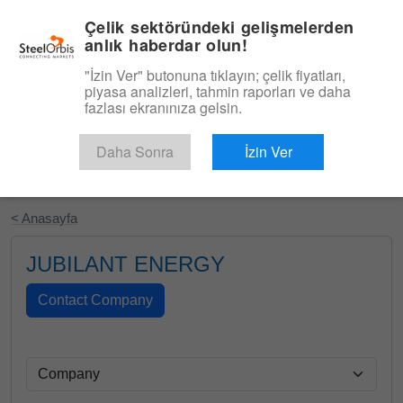
|
Türkçe
Giriş
Çelik sektöründeki gelişmelerden
anlık haberdar olun!
Menü
"İzin Ver" butonuna tıklayın; çelik fiyatları,
piyasa analizleri, tahmin raporları ve daha
fazlası ekranınıza gelsin.
Daha Sonra
İzin Ver
Ücretsiz Deneyin
< Anasayfa
JUBILANT ENERGY