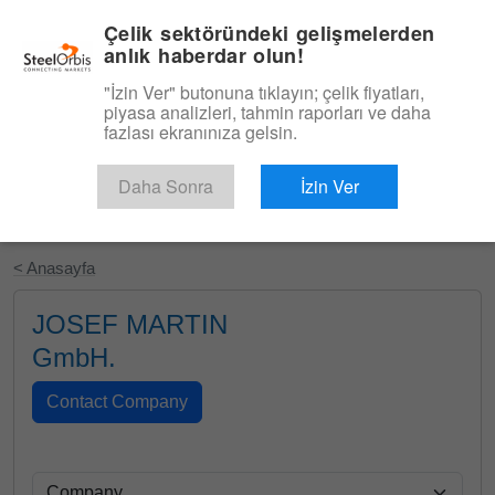
|
Türkçe
Giriş
Çelik sektöründeki gelişmelerden
anlık haberdar olun!
Menü
"İzin Ver" butonuna tıklayın; çelik fiyatları,
piyasa analizleri, tahmin raporları ve daha
fazlası ekranınıza gelsin.
Daha Sonra
İzin Ver
Ücretsiz Deneyin
< Anasayfa
JOSEF MARTIN
GmbH.