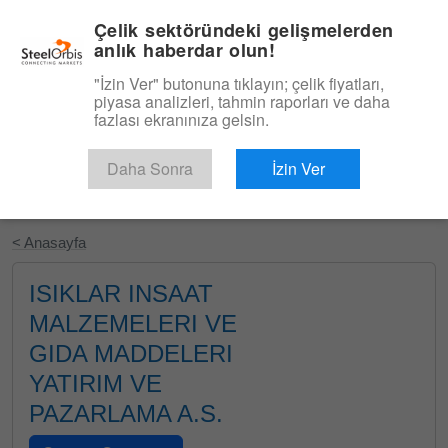
|
Türkçe
Giriş
Çelik sektöründeki gelişmelerden
anlık haberdar olun!
Menü
"İzin Ver" butonuna tıklayın; çelik fiyatları,
piyasa analizleri, tahmin raporları ve daha
fazlası ekranınıza gelsin.
Daha Sonra
İzin Ver
Ücretsiz Deneyin
< Anasayfa
ISIKLAR INSAAT
MALZEMELERI VE
GIDA MADDELERI
YATIRIM VE
PAZARLAMA A.S.