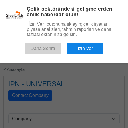
|
Türkçe
Giriş
Çelik sektöründeki gelişmelerden
anlık haberdar olun!
Menü
"İzin Ver" butonuna tıklayın; çelik fiyatları,
piyasa analizleri, tahmin raporları ve daha
fazlası ekranınıza gelsin.
Daha Sonra
İzin Ver
Ücretsiz Deneyin
< Anasayfa
IPN - UNIVERSAL