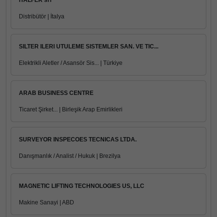
ITALFER srl
Distribütör | İtalya
SILTER ILERI UTULEME SISTEMLER SAN. VE TIC...
Elektrikli Aletler / Asansör Sis... | Türkiye
ARAB BUSINESS CENTRE
Ticaret Şirket... | Birleşik Arap Emirlikleri
SURVEYOR INSPECOES TECNICAS LTDA.
Danışmanlık / Analist / Hukuk | Brezilya
MAGNETIC LIFTING TECHNOLOGIES US, LLC
Makine Sanayi | ABD