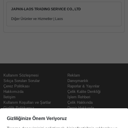
JAPAN-LAOS TRADING SERVICE CO., LTD
Diğer Ürünler ve Hizmetler | Laos
Kullanım Sözleşmesi
Reklam
Sıkça Sorulan Sorular
Danışmanlık
Çerez Politikası
Raporlar & Yayınlar
Hakkımızda
Çelik Kalite Denkliği
İletişim
İşlem Rehberi
Kullanım Koşulları ve Şartlar
Çelik Hakkında
Gizlilik Politikamız
Demir Hakkında
KVKK
Prime