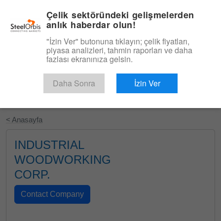
|
Türkçe
Giriş
Çelik sektöründeki gelişmelerden
anlık haberdar olun!
Menü
"İzin Ver" butonuna tıklayın; çelik fiyatları,
piyasa analizleri, tahmin raporları ve daha
fazlası ekranınıza gelsin.
Daha Sonra
İzin Ver
Ücretsiz Deneyin
< Anasayfa
INDUSTRIAL
WOODWORKING
CORP.