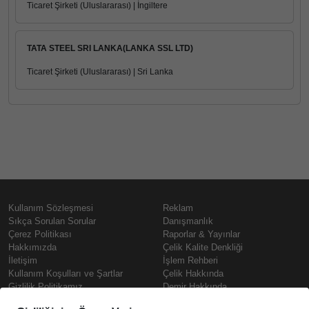
Ticaret Şirketi (Uluslararası) | İngiltere
TATA STEEL SRI LANKA(LANKA SSL LTD)
Ticaret Şirketi (Uluslararası) | Sri Lanka
Kullanım Sözleşmesi
Reklam
Sıkça Sorulan Sorular
Danışmanlık
Çerez Politikası
Raporlar & Yayınlar
Hakkımızda
Çelik Kalite Denkliği
İletişim
İşlem Rehberi
Kullanım Koşulları ve Şartlar
Çelik Hakkında
Gizlilik Politikamız
Demir Hakkında
KVKK