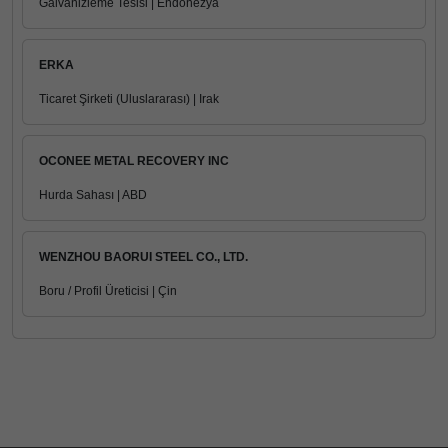
Galvanizleme Tesisi | Endonezya
ERKA
Ticaret Şirketi (Uluslararası) | Irak
OCONEE METAL RECOVERY INC
Hurda Sahası | ABD
WENZHOU BAORUI STEEL CO., LTD.
Boru / Profil Üreticisi | Çin