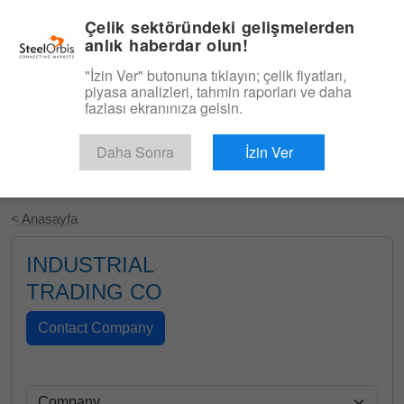
|
Türkçe
Giriş
Çelik sektöründeki gelişmelerden
anlık haberdar olun!
Menü
"İzin Ver" butonuna tıklayın; çelik fiyatları,
piyasa analizleri, tahmin raporları ve daha
fazlası ekranınıza gelsin.
Daha Sonra
İzin Ver
Ücretsiz Deneyin
< Anasayfa
INDUSTRIAL
TRADING CO