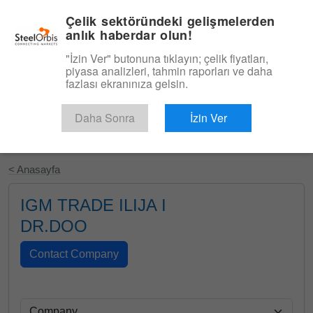
|
Türkçe
Giriş
Çelik sektöründeki gelişmelerden
anlık haberdar olun!
Menü
"İzin Ver" butonuna tıklayın; çelik fiyatları,
piyasa analizleri, tahmin raporları ve daha
fazlası ekranınıza gelsin.
Daha Sonra
İzin Ver
Ücretsiz Deneyin
< Anasayfa
IGM TRADE ILIJA I
DR.DOO