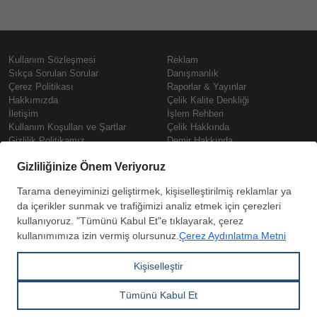
Kullanım Sözleşmesi
Reklam
Sıkça Sorulan Sorular
Danışmanlık
Çerez Politikası
Raporlar & Yayınlar
Hakkımızda
Çelik Kalite Denkliği
İletişim
İşlem Rehberi
Kullanım Koşulları ve Şartlar
Çelik Hakkında
Gizlilik Politikamız
Demir Hakkında
KVKK
Prime
Çelik Fiyatları
Copyright © SteelOrbis Elektronik
Pazaryeri A.Ş.
Demir Fiyatları
Tüm hakları saklıdır
Güncel Hurda Fiyatları
Filmaşin Fiyatları
HRC Fiyatları
Abone
Kredi Kartı ile
Boyalı Rulo Sac Fiyatları
ol
Ödeme
Kutu Profil Fiyatları
Trapez Sac Fiyatları