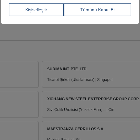
SUDIMA INT. PTE. LTD.
Ticaret Şirketi (Uluslararası) | Singapur
XICHANG NEW STEEL ENTERPRISE GROUP CORP.
Sıvı Çelik Üreticisi (Yüksek Fırın, ... | Çin
MAESTRANZA CERRILLOS S.A.
Makine Sanayi | Şili