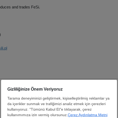
uces and trades FeSi.
)
li.pl