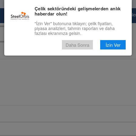
Çelik sektöründeki gelişmelerden anlık
haberdar olun!
Pazaryeri
Çelik Piyasası
Fiyat Tahminler
"İzin Ver" butonuna tıklayın; çelik fiyatları,
piyasa analizleri, tahmin raporları ve daha
fazlası ekranınıza gelsin.
Daha Sonra
İzin Ver