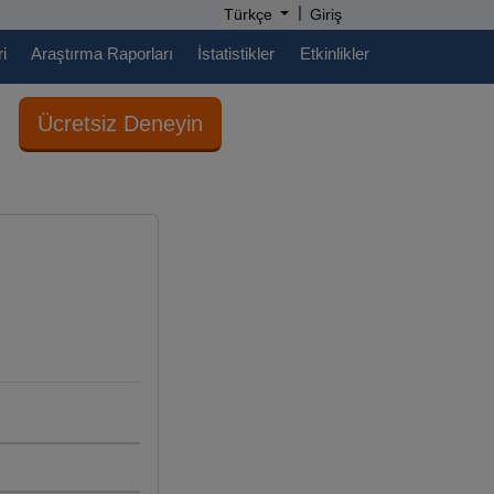
|
Türkçe
Giriş
i
Araştırma Raporları
İstatistikler
Etkinlikler
Ücretsiz Deneyin