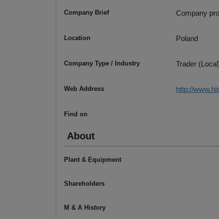
Company Brief
Company prod
Location
Poland
Company Type / Industry
Trader (Local
Web Address
http://www.hlsi
Find on
About
Plant & Equipment
Shareholders
M & A History