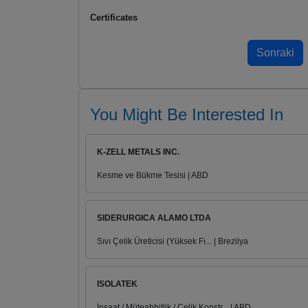
Certificates
You Might Be Interested In
K-ZELL METALS INC.
Kesme ve Bükme Tesisi | ABD
SIDERURGICA ALAMO LTDA
Sıvı Çelik Üreticisi (Yüksek Fı... | Brezilya
ISOLATEK
İnşaat / Müteahhitlik / Çelik Konstr... | ABD