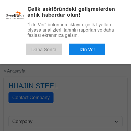
|
Türkçe
Giriş
Çelik sektöründeki gelişmelerden
anlık haberdar olun!
Menü
"İzin Ver" butonuna tıklayın; çelik fiyatları,
piyasa analizleri, tahmin raporları ve daha
fazlası ekranınıza gelsin.
Daha Sonra
İzin Ver
Ücretsiz Deneyin
< Anasayfa
HUAJIN STEEL