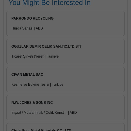
You Might Be Interested In
PARRONDO RECYCLING
Hurda Sahası | ABD
OGUZLAR DEMIR CELIK SAN.TIC.LTD.STI
Ticaret Şirketi (Yerel) | Türkiye
CIVAN METAL SAC
Kesme ve Bükme Tesisi | Türkiye
R.W. JONES & SONS INC
İnşaat / Müteahhitlik / Çelik Konstr... | ABD
Circle Four Metal Materials CO., LTD