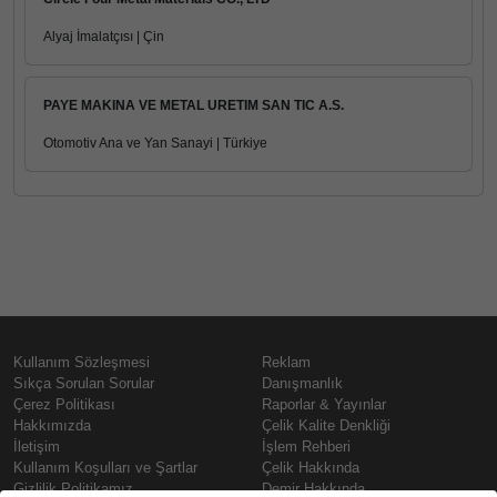
Alyaj İmalatçısı | Çin
PAYE MAKINA VE METAL URETIM SAN TIC A.S.
Otomotiv Ana ve Yan Sanayi | Türkiye
Kullanım Sözleşmesi
Reklam
Sıkça Sorulan Sorular
Danışmanlık
Çerez Politikası
Raporlar & Yayınlar
Hakkımızda
Çelik Kalite Denkliği
İletişim
İşlem Rehberi
Kullanım Koşulları ve Şartlar
Çelik Hakkında
Gizlilik Politikamız
Demir Hakkında