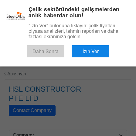
|
Türkçe
Giriş
Çelik sektöründeki gelişmelerden
anlık haberdar olun!
Menü
"İzin Ver" butonuna tıklayın; çelik fiyatları,
piyasa analizleri, tahmin raporları ve daha
fazlası ekranınıza gelsin.
Daha Sonra
İzin Ver
Ücretsiz Deneyin
< Anasayfa
HSL CONSTRUCTOR
PTE LTD