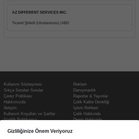
AZ DIFFERENT SERVICES INC.
Ticaret Şirketi (Uluslararası) | ABD
Kullanım Sözleşmesi
Reklam
Sıkça Sorulan Sorular
Danışmanlık
Çerez Politikası
Raporlar & Yayınlar
Hakkımızda
Çelik Kalite Denkliği
İletişim
İşlem Rehberi
Kullanım Koşulları ve Şartlar
Çelik Hakkında
Gizlilik Politikamız
Demir Hakkında
KVKK
Prime