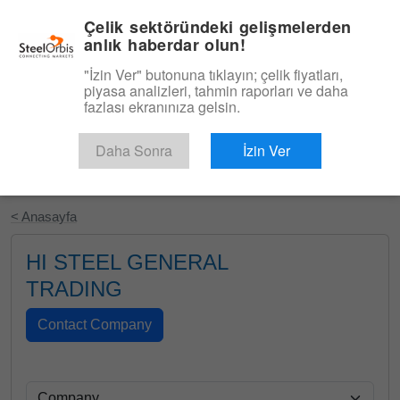
|
Türkçe
Giriş
Çelik sektöründeki gelişmelerden
anlık haberdar olun!
Menü
"İzin Ver" butonuna tıklayın; çelik fiyatları,
piyasa analizleri, tahmin raporları ve daha
fazlası ekranınıza gelsin.
Daha Sonra
İzin Ver
Ücretsiz Deneyin
< Anasayfa
HI STEEL GENERAL
TRADING