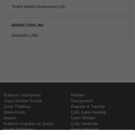
Ticaret Şirketi (Uluslararası) | Çin
BREEN STEEL INC
Distribütör | ABD
Kullanım Sözleşmesi
Reklam
Sıkça Sorulan Sorular
Danışmanlık
Çerez Politikası
Raporlar & Yayınlar
Hakkımızda
Çelik Kalite Denkliği
İletişim
İşlem Rehberi
Kullanım Koşulları ve Şartlar
Çelik Hakkında
Gizlilik Politikamız
Demir Hakkında