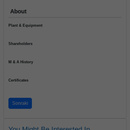
About
Plant & Equipment
Shareholders
M & A History
Certificates
You Might Be Interested In