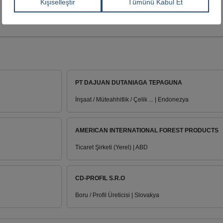
PT DAJUAN DUTANIAGA TEPAGUNA
İnşaat / Müteahhitlik / Çelik ... | Endonezya
AMERICAN INTERNATIONAL FOREST PRODUCTS
Ticaret Şirketi (Yerel) | ABD
CD-PROFIL S.R.O
Boru / Profil Üreticisi | Slovakya