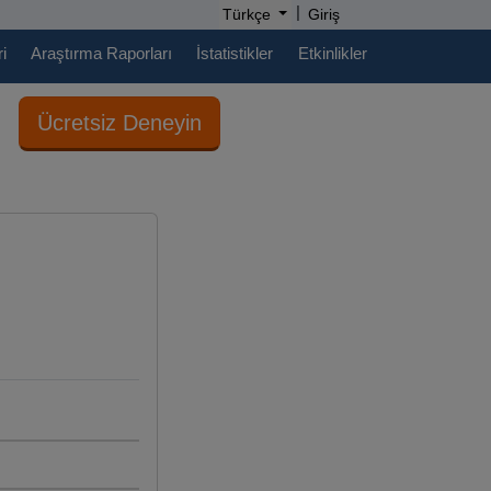
|
Türkçe
Giriş
i
Araştırma Raporları
İstatistikler
Etkinlikler
Ücretsiz Deneyin