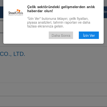
Çelik sektöründeki gelişmelerden anlık
haberdar olun!
Pazaryeri
Çelik Piyasası
Fiyat Tahminler
"İzin Ver" butonuna tıklayın; çelik fiyatları,
piyasa analizleri, tahmin raporları ve daha
fazlası ekranınıza gelsin.
Daha Sonra
İzin Ver
CO., LTD.