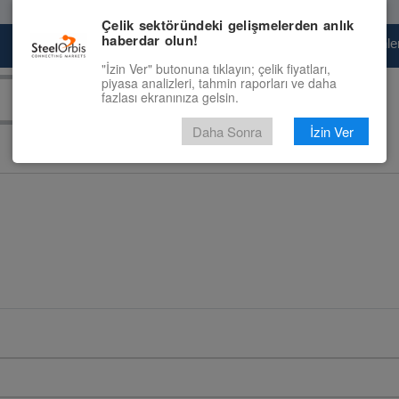
Çelik sektöründeki gelişmelerden anlık
haberdar olun!
Pazaryeri
Çelik Piyasası
Fiyat Tahminler
"İzin Ver" butonuna tıklayın; çelik fiyatları,
piyasa analizleri, tahmin raporları ve daha
fazlası ekranınıza gelsin.
Daha Sonra
İzin Ver