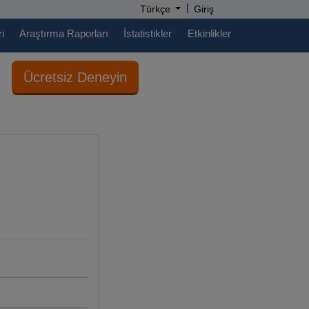
|
Türkçe
Giriş
i
Araştırma Raporları
İstatistikler
Etkinlikler
Ücretsiz Deneyin