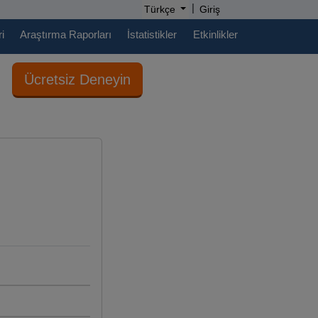
|
Türkçe
Giriş
i
Araştırma Raporları
İstatistikler
Etkinlikler
Ücretsiz Deneyin