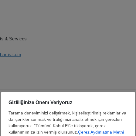
ts & Services
hharris.com