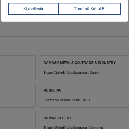
DAMASK METALS CO. TRADE & INDUSTRY
Ticaret Şirketi (Uluslararası) | Suriye
RUBB, INC.
Kesme ve Bükme Tesisi | ABD
HANWA CO.,LTD
Ticaret Şirketi (Uluslararası) | Japonya