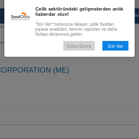
Çelik sektöründeki gelişmelerden anlık
haberdar olun!
Pazaryeri
Çelik Piyasası
Fiyat Tahminler
"İzin Ver" butonuna tıklayın; çelik fiyatları,
piyasa analizleri, tahmin raporları ve daha
fazlası ekranınıza gelsin.
Daha Sonra
İzin Ver
CORPORATION (ME)