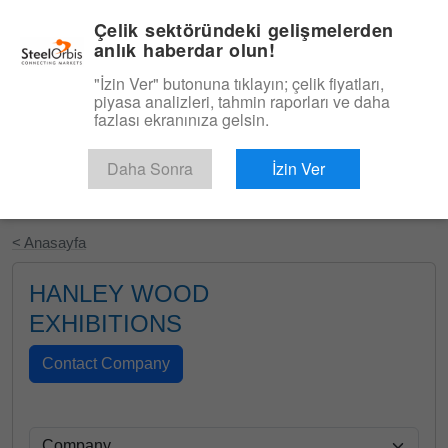
|
Türkçe
Giriş
Çelik sektöründeki gelişmelerden
anlık haberdar olun!
Menü
"İzin Ver" butonuna tıklayın; çelik fiyatları,
piyasa analizleri, tahmin raporları ve daha
fazlası ekranınıza gelsin.
Daha Sonra
İzin Ver
Ücretsiz Deneyin
< Anasayfa
HANLEY WOOD
EXHIBITIONS