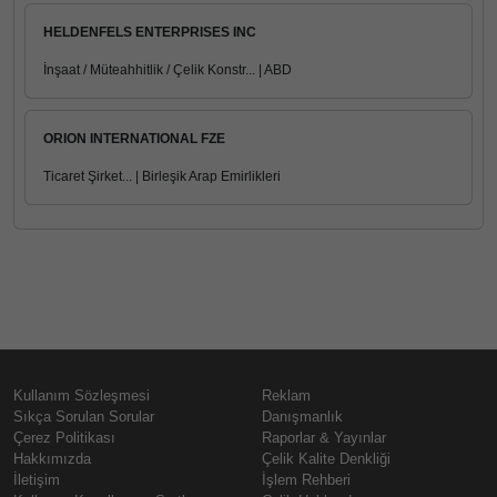
HELDENFELS ENTERPRISES INC
İnşaat / Müteahhitlik / Çelik Konstr... | ABD
ORION INTERNATIONAL FZE
Ticaret Şirket... | Birleşik Arap Emirlikleri
Kullanım Sözleşmesi
Reklam
Sıkça Sorulan Sorular
Danışmanlık
Çerez Politikası
Raporlar & Yayınlar
Hakkımızda
Çelik Kalite Denkliği
İletişim
İşlem Rehberi