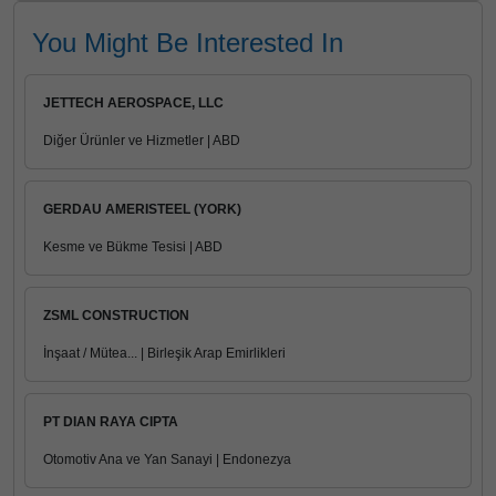
You Might Be Interested In
JETTECH AEROSPACE, LLC
Diğer Ürünler ve Hizmetler | ABD
GERDAU AMERISTEEL (YORK)
Kesme ve Bükme Tesisi | ABD
ZSML CONSTRUCTION
İnşaat / Mütea... | Birleşik Arap Emirlikleri
PT DIAN RAYA CIPTA
Otomotiv Ana ve Yan Sanayi | Endonezya