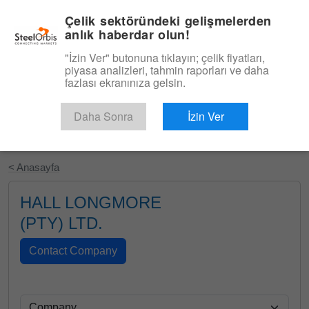
|
Türkçe
Giriş
Çelik sektöründeki gelişmelerden
anlık haberdar olun!
Menü
"İzin Ver" butonuna tıklayın; çelik fiyatları,
piyasa analizleri, tahmin raporları ve daha
fazlası ekranınıza gelsin.
Daha Sonra
İzin Ver
Ücretsiz Deneyin
< Anasayfa
HALL LONGMORE
(PTY) LTD.