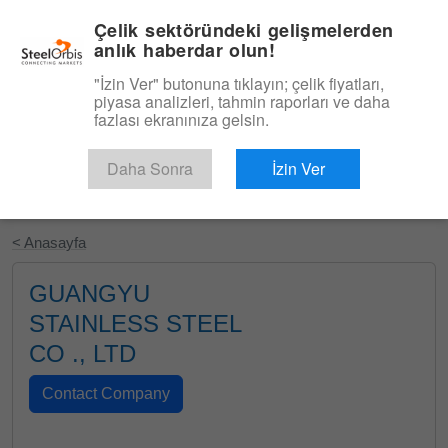
|
Türkçe
Giriş
Çelik sektöründeki gelişmelerden
anlık haberdar olun!
Menü
"İzin Ver" butonuna tıklayın; çelik fiyatları,
piyasa analizleri, tahmin raporları ve daha
fazlası ekranınıza gelsin.
Daha Sonra
İzin Ver
Ücretsiz Deneyin
< Anasayfa
GUANGYU
STAINLESS STEEL
CO ., LTD