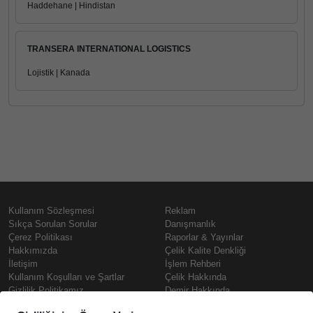
Haddehane | Hindistan
TRANSERA INTERNATIONAL LOGISTICS
Lojistik | Kanada
Kullanım Sözleşmesi
Reklam
Sıkça Sorulan Sorular
Danışmanlık
Çerez Politikası
Raporlar & Yayınlar
Hakkımızda
Çelik Kalite Denkliği
İletişim
İşlem Rehberi
Kullanım Koşulları ve Şartlar
Çelik Hakkında
Gizlilik Politikamız
Demir Hakkında
KVKK