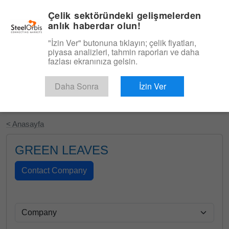
|
Türkçe
Giriş
Çelik sektöründeki gelişmelerden
anlık haberdar olun!
Menü
"İzin Ver" butonuna tıklayın; çelik fiyatları,
piyasa analizleri, tahmin raporları ve daha
fazlası ekranınıza gelsin.
Daha Sonra
İzin Ver
Ücretsiz Deneyin
< Anasayfa
GREEN LEAVES