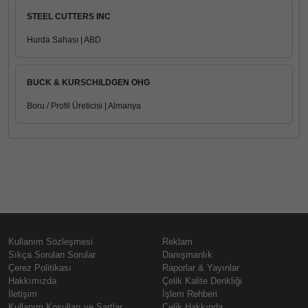
STEEL CUTTERS INC
Hurda Sahası | ABD
BUCK & KURSCHILDGEN OHG
Boru / Profil Üreticisi | Almanya
Kullanım Sözleşmesi
Reklam
Sıkça Sorulan Sorular
Danışmanlık
Çerez Politikası
Raporlar & Yayınlar
Hakkımızda
Çelik Kalite Denkliği
İletişim
İşlem Rehberi
Kullanım Koşulları ve Şartlar
Çelik Hakkında