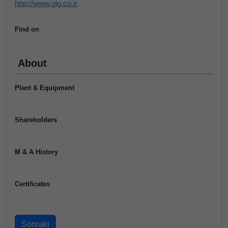
http://www.gig.co.ir
Find on
About
Plant & Equipment
Shareholders
M & A History
Certificates