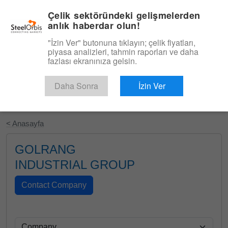
|
Türkçe
Giriş
Çelik sektöründeki gelişmelerden
anlık haberdar olun!
Menü
"İzin Ver" butonuna tıklayın; çelik fiyatları,
piyasa analizleri, tahmin raporları ve daha
fazlası ekranınıza gelsin.
Daha Sonra
İzin Ver
Ücretsiz Deneyin
< Anasayfa
GOLRANG
INDUSTRIAL GROUP