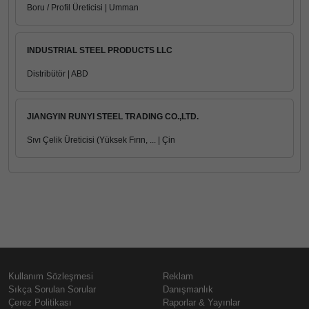
Boru / Profil Üreticisi | Umman
INDUSTRIAL STEEL PRODUCTS LLC
Distribütör | ABD
JIANGYIN RUNYI STEEL TRADING CO.,LTD.
Sıvı Çelik Üreticisi (Yüksek Fırın, ... | Çin
Kullanım Sözleşmesi
Reklam
Sıkça Sorulan Sorular
Danışmanlık
Çerez Politikası
Raporlar & Yayınlar