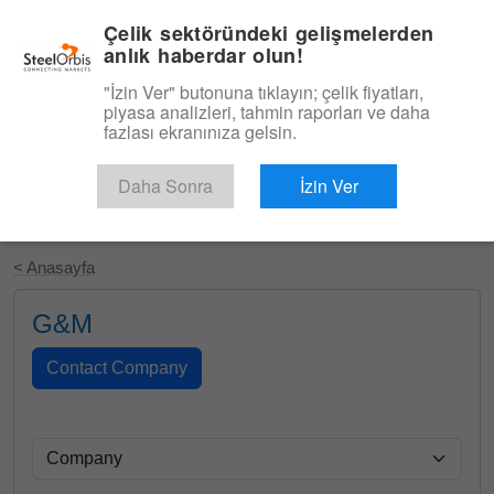
|
Türkçe
Giriş
Çelik sektöründeki gelişmelerden
anlık haberdar olun!
Menü
"İzin Ver" butonuna tıklayın; çelik fiyatları,
piyasa analizleri, tahmin raporları ve daha
fazlası ekranınıza gelsin.
Daha Sonra
İzin Ver
Ücretsiz Deneyin
< Anasayfa
G&M