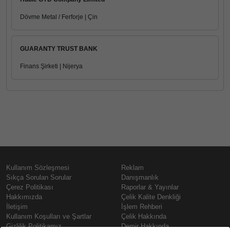
Dövme Metal / Ferforje | Çin
GUARANTY TRUST BANK
Finans Şirketi | Nijerya
Kullanım Sözleşmesi
Reklam
Sıkça Sorulan Sorular
Danışmanlık
Çerez Politikası
Raporlar & Yayınlar
Hakkımızda
Çelik Kalite Denkliği
İletişim
İşlem Rehberi
Kullanım Koşulları ve Şartlar
Çelik Hakkında
Gizlilik Politikamız
Demir Hakkında