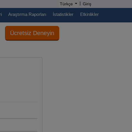
|
Türkçe
Giriş
i
Araştırma Raporları
İstatistikler
Etkinlikler
Ücretsiz Deneyin