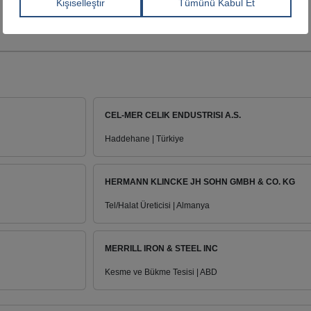
CEL-MER CELIK ENDUSTRISI A.S.
Haddehane | Türkiye
HERMANN KLINCKE JH SOHN GMBH & CO. KG
Tel/Halat Üreticisi | Almanya
MERRILL IRON & STEEL INC
Kesme ve Bükme Tesisi | ABD