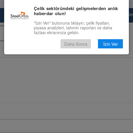
Çelik sektöründeki gelişmelerden anlık
haberdar olun!
Pazaryeri
Çelik Piyasası
Fiyat Tahminler
"İzin Ver" butonuna tıklayın; çelik fiyatları,
piyasa analizleri, tahmin raporları ve daha
fazlası ekranınıza gelsin.
Daha Sonra
İzin Ver