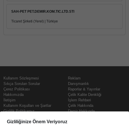
SAH-PET PET.DEMIR.KOM.TIC.LTD.STI
Ticaret Şirketi (Yerel) | Türkiye
Kullanım Sözleşmesi
Reklam
Sıkça Sorulan Sorular
Danışmanlık
Çerez Politikası
Raporlar & Yayınlar
Hakkımızda
Çelik Kalite Denkliği
İletişim
İşlem Rehberi
Kullanım Koşulları ve Şartlar
Çelik Hakkında
Gizlilik Politikamız
Demir Hakkında
KVKK
Prime