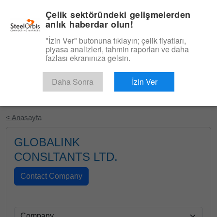
|
Türkçe
Giriş
Çelik sektöründeki gelişmelerden
anlık haberdar olun!
Menü
"İzin Ver" butonuna tıklayın; çelik fiyatları,
piyasa analizleri, tahmin raporları ve daha
fazlası ekranınıza gelsin.
Daha Sonra
İzin Ver
Ücretsiz Deneyin
< Anasayfa
GLOBALINK
CONSLTANTS LTD.