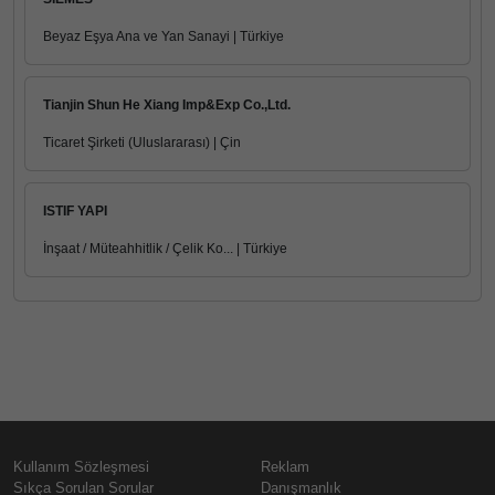
Beyaz Eşya Ana ve Yan Sanayi | Türkiye
Tianjin Shun He Xiang Imp&Exp Co.,Ltd.
Ticaret Şirketi (Uluslararası) | Çin
ISTIF YAPI
İnşaat / Müteahhitlik / Çelik Ko... | Türkiye
Kullanım Sözleşmesi
Reklam
Sıkça Sorulan Sorular
Danışmanlık