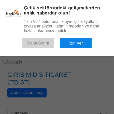
|
Türkçe
Giriş
Çelik sektöründeki gelişmelerden
anlık haberdar olun!
Menü
"İzin Ver" butonuna tıklayın; çelik fiyatları,
piyasa analizleri, tahmin raporları ve daha
fazlası ekranınıza gelsin.
Daha Sonra
İzin Ver
Ücretsiz Deneyin
< Anasayfa
GIRISIM DIS TICARET
LTD.STI.