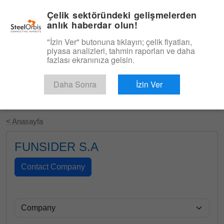
|
Türkçe
Giriş
Çelik sektöründeki gelişmelerden
anlık haberdar olun!
Menü
"İzin Ver" butonuna tıklayın; çelik fiyatları,
piyasa analizleri, tahmin raporları ve daha
fazlası ekranınıza gelsin.
Daha Sonra
İzin Ver
Ücretsiz Deneyin
< Anasayfa
FUNSIDER S.A