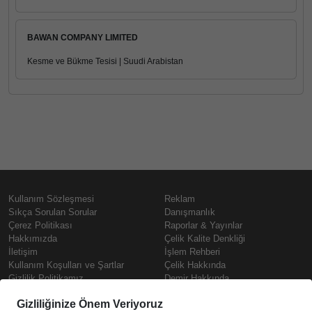
BAWAN COMPANY LIMITED
Kesme ve Bükme Tesisi | Suudi Arabistan
Kullanım Sözleşmesi
Reklam
Sıkça Sorulan Sorular
Danışmanlık
Çerez Politikası
Raporlar & Yayınlar
Hakkımızda
Çelik Kalite Denkliği
İletişim
İşlem Rehberi
Kullanım Koşulları ve Şartlar
Çelik Hakkında
Gizlilik Politikamız
Demir Hakkında
KVKK
Prime