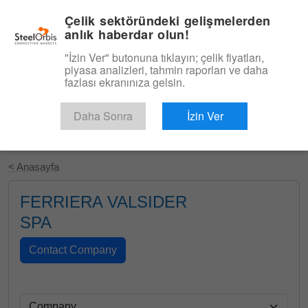
|
Türkçe
Giriş
Çelik sektöründeki gelişmelerden
anlık haberdar olun!
Menü
"İzin Ver" butonuna tıklayın; çelik fiyatları,
piyasa analizleri, tahmin raporları ve daha
fazlası ekranınıza gelsin.
Daha Sonra
İzin Ver
Ücretsiz Deneyin
< Anasayfa
FERRIERA VALSIDER
SPA