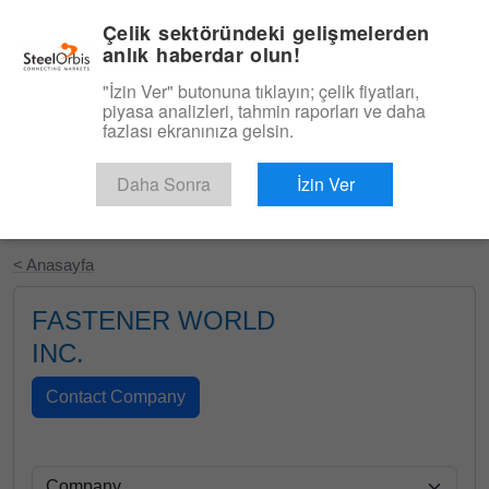
|
Türkçe
Giriş
Çelik sektöründeki gelişmelerden
anlık haberdar olun!
Menü
"İzin Ver" butonuna tıklayın; çelik fiyatları,
piyasa analizleri, tahmin raporları ve daha
fazlası ekranınıza gelsin.
Daha Sonra
İzin Ver
Ücretsiz Deneyin
< Anasayfa
FASTENER WORLD
INC.