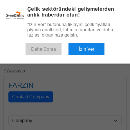
|
Türkçe
Giriş
Çelik sektöründeki gelişmelerden
anlık haberdar olun!
Menü
"İzin Ver" butonuna tıklayın; çelik fiyatları,
piyasa analizleri, tahmin raporları ve daha
fazlası ekranınıza gelsin.
Daha Sonra
İzin Ver
Ücretsiz Deneyin
< Anasayfa
FARZIN