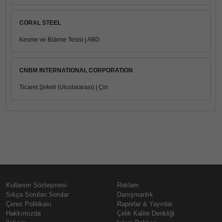
CORAL STEEL
Kesme ve Bükme Tesisi | ABD
CNBM INTERNATIONAL CORPORATION
Ticaret Şirketi (Uluslararası) | Çin
Kullanım Sözleşmesi
Reklam
Sıkça Sorulan Sorular
Danışmanlık
Çerez Politikası
Raporlar & Yayınlar
Hakkımızda
Çelik Kalite Denkliği