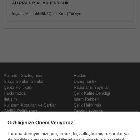
ALİ RIZA UYSAL MÜHENDİSLİK
İnşaat / Müteahhitlik / Çelik Ko... | Türkiye
Kullanım Sözleşmesi
Reklam
Sıkça Sorulan Sorular
Danışmanlık
Çerez Politikası
Raporlar & Yayınlar
Hakkımızda
Çelik Kalite Denkliği
İletişim
İşlem Rehberi
Kullanım Koşulları ve Şartlar
Çelik Hakkında
Gizlilik Politikamız
Demir Hakkında
KVKK
Prime
Çelik Fiyatları
Copyright © SteelOrbis Elektronik