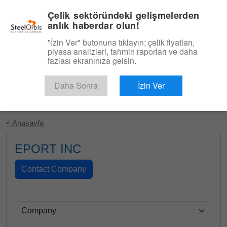
|
Türkçe
Giriş
Çelik sektöründeki gelişmelerden
anlık haberdar olun!
Menü
"İzin Ver" butonuna tıklayın; çelik fiyatları,
piyasa analizleri, tahmin raporları ve daha
fazlası ekranınıza gelsin.
Daha Sonra
İzin Ver
Ücretsiz Deneyin
< Anasayfa
EPORT INC