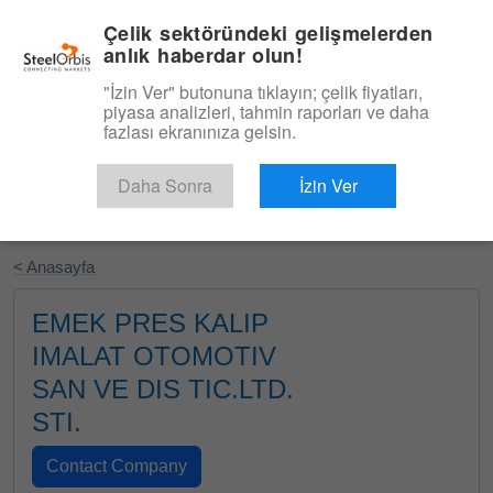
|
Türkçe
Giriş
Çelik sektöründeki gelişmelerden
anlık haberdar olun!
Menü
"İzin Ver" butonuna tıklayın; çelik fiyatları,
piyasa analizleri, tahmin raporları ve daha
fazlası ekranınıza gelsin.
Daha Sonra
İzin Ver
Ücretsiz Deneyin
< Anasayfa
EMEK PRES KALIP
IMALAT OTOMOTIV
SAN VE DIS TIC.LTD.
STI.