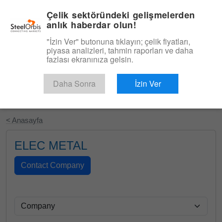
|
Türkçe
Giriş
Çelik sektöründeki gelişmelerden
anlık haberdar olun!
Menü
"İzin Ver" butonuna tıklayın; çelik fiyatları,
piyasa analizleri, tahmin raporları ve daha
fazlası ekranınıza gelsin.
Daha Sonra
İzin Ver
Ücretsiz Deneyin
< Anasayfa
ELEC METAL