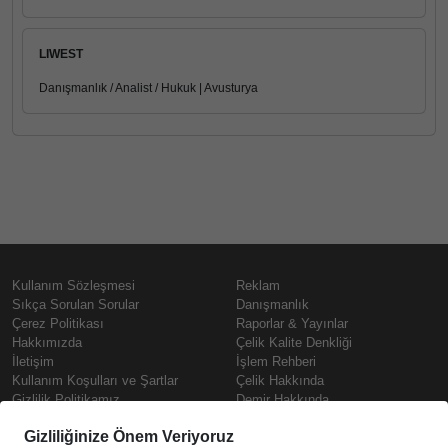
LIWEST
Danışmanlık / Analist / Hukuk | Avusturya
Kullanım Sözleşmesi
Reklam
Sıkça Sorulan Sorular
Danışmanlık
Çerez Politikası
Raporlar & Yayınlar
Hakkımızda
Çelik Kalite Denkliği
İletişim
İşlem Rehberi
Kullanım Koşulları ve Şartlar
Çelik Hakkında
Gizlilik Politikamız
Demir Hakkında
KVKK
Prime