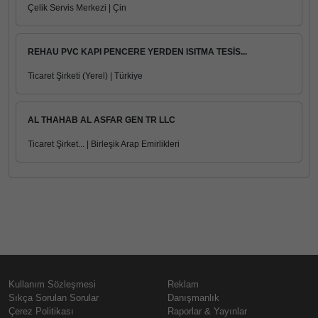
Çelik Servis Merkezi | Çin
REHAU PVC KAPI PENCERE YERDEN ISITMA TESİS...
Ticaret Şirketi (Yerel) | Türkiye
AL THAHAB AL ASFAR GEN TR LLC
Ticaret Şirket... | Birleşik Arap Emirlikleri
Kullanım Sözleşmesi
Reklam
Sıkça Sorulan Sorular
Danışmanlık
Çerez Politikası
Raporlar & Yayınlar