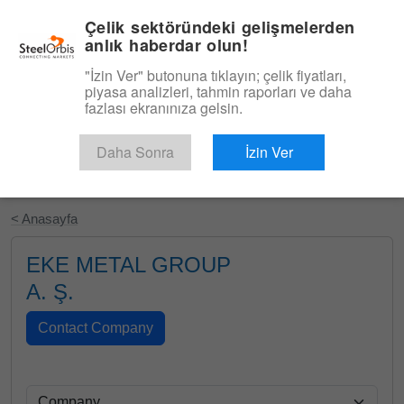
|
Türkçe
Giriş
Çelik sektöründeki gelişmelerden
anlık haberdar olun!
Menü
"İzin Ver" butonuna tıklayın; çelik fiyatları,
piyasa analizleri, tahmin raporları ve daha
fazlası ekranınıza gelsin.
Daha Sonra
İzin Ver
Ücretsiz Deneyin
< Anasayfa
EKE METAL GROUP
A. Ş.