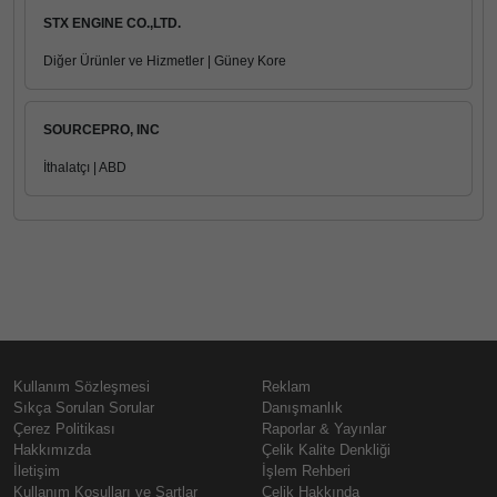
STX ENGINE CO.,LTD.
Diğer Ürünler ve Hizmetler | Güney Kore
SOURCEPRO, INC
İthalatçı | ABD
Kullanım Sözleşmesi
Reklam
Sıkça Sorulan Sorular
Danışmanlık
Çerez Politikası
Raporlar & Yayınlar
Hakkımızda
Çelik Kalite Denkliği
İletişim
İşlem Rehberi
Kullanım Koşulları ve Şartlar
Çelik Hakkında