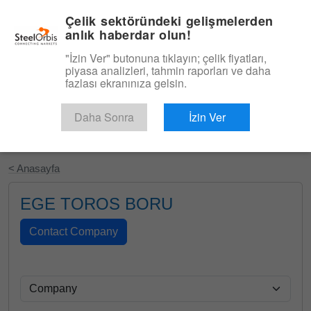
|
Türkçe
Giriş
Çelik sektöründeki gelişmelerden
anlık haberdar olun!
Menü
"İzin Ver" butonuna tıklayın; çelik fiyatları,
piyasa analizleri, tahmin raporları ve daha
fazlası ekranınıza gelsin.
Daha Sonra
İzin Ver
Ücretsiz Deneyin
< Anasayfa
EGE TOROS BORU