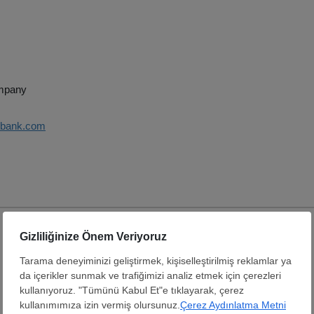
ompany
zbank.com