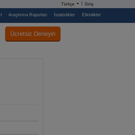
|
Türkçe
Giriş
i
Araştırma Raporları
İstatistikler
Etkinlikler
Ücretsiz Deneyin