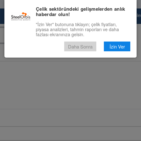
Çelik sektöründeki gelişmelerden anlık
haberdar olun!
Pazaryeri
Çelik Piyasası
Fiyat Tahminler
"İzin Ver" butonuna tıklayın; çelik fiyatları,
piyasa analizleri, tahmin raporları ve daha
fazlası ekranınıza gelsin.
Daha Sonra
İzin Ver