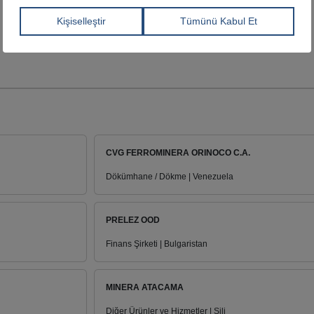
CVG FERROMINERA ORINOCO C.A.
Dökümhane / Dökme | Venezuela
PRELEZ OOD
Finans Şirketi | Bulgaristan
MINERA ATACAMA
Diğer Ürünler ve Hizmetler | Şili