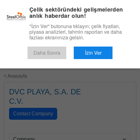
|
Türkçe
Giriş
Çelik sektöründeki gelişmelerden
anlık haberdar olun!
Menü
"İzin Ver" butonuna tıklayın; çelik fiyatları,
piyasa analizleri, tahmin raporları ve daha
fazlası ekranınıza gelsin.
Daha Sonra
İzin Ver
Ücretsiz Deneyin
< Anasayfa
DVC PLAYA, S.A. DE
C.V.