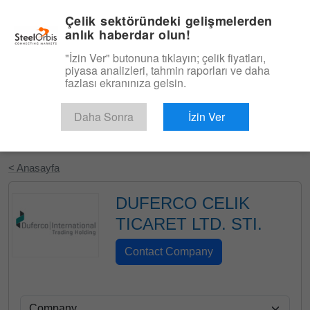
|
Türkçe
Giriş
Çelik sektöründeki gelişmelerden
anlık haberdar olun!
Menü
"İzin Ver" butonuna tıklayın; çelik fiyatları,
piyasa analizleri, tahmin raporları ve daha
fazlası ekranınıza gelsin.
Daha Sonra
İzin Ver
Ücretsiz Deneyin
< Anasayfa
DUFERCO CELIK
TICARET LTD. STI.