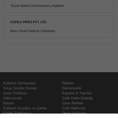
Ticaret Şirketi (Uluslararası) | İngiltere
KAPILA PIPES PVT. LTD.
Boru / Profil Üreticisi | Hindistan
Kullanım Sözleşmesi
Reklam
Sıkça Sorulan Sorular
Danışmanlık
Çerez Politikası
Raporlar & Yayınlar
Hakkımızda
Çelik Kalite Denkliği
İletişim
İşlem Rehberi
Kullanım Koşulları ve Şartlar
Çelik Hakkında
Gizlilik Politikamız
Demir Hakkında