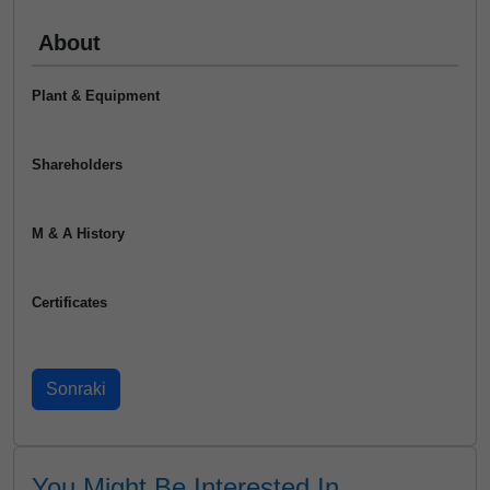
About
Plant & Equipment
Shareholders
M & A History
Certificates
You Might Be Interested In