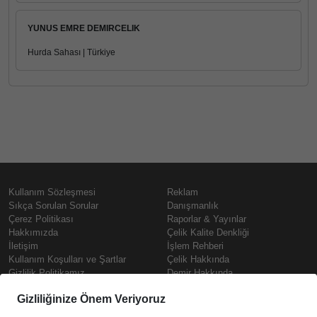
YUNUS EMRE DEMIRCELIK
Hurda Sahası | Türkiye
Kullanım Sözleşmesi
Reklam
Sıkça Sorulan Sorular
Danışmanlık
Çerez Politikası
Raporlar & Yayınlar
Hakkımızda
Çelik Kalite Denkliği
İletişim
İşlem Rehberi
Kullanım Koşulları ve Şartlar
Çelik Hakkında
Gizlilik Politikamız
Demir Hakkında
KVKK
Prime