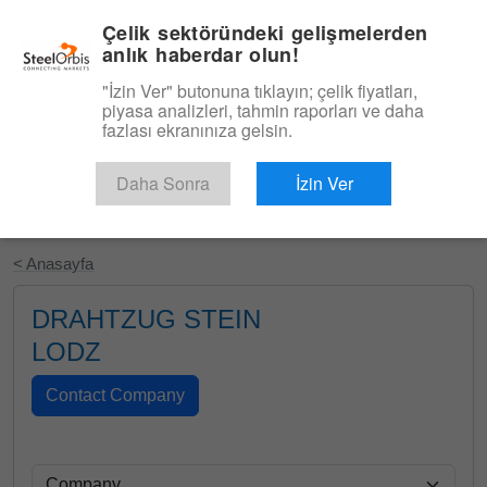
|
Türkçe
Giriş
Çelik sektöründeki gelişmelerden
anlık haberdar olun!
Menü
"İzin Ver" butonuna tıklayın; çelik fiyatları,
piyasa analizleri, tahmin raporları ve daha
fazlası ekranınıza gelsin.
Daha Sonra
İzin Ver
Ücretsiz Deneyin
< Anasayfa
DRAHTZUG STEIN
LODZ