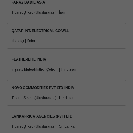
FARAZ BADIE ASIA
Ticaret Şirketi (Uluslararası) | İran
QATAR INT. ELECTRICAL CO WLL
İthalatçı | Katar
FEATHERLITE INDIA
İnşaat / Müteahhitlik / Çelik ... | Hindistan
NOVO COMMODITIES PVT LTD-INDIA
Ticaret Şirketi (Uluslararası) | Hindistan
LANKAFRICA AGENCIES (PVT) LTD
Ticaret Şirketi (Uluslararası) | Sri Lanka